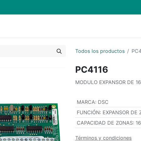
Quienes Somos
Eventos
Soporte
Inicio
Mi carrito
Todos los productos
PC4
PC4116
MODULO EXPANSOR DE 16
MARCA
:
DSC
FUNCIÓN
:
EXPANSOR DE 
CAPACIDAD DE ZONAS
:
1
Términos y condiciones