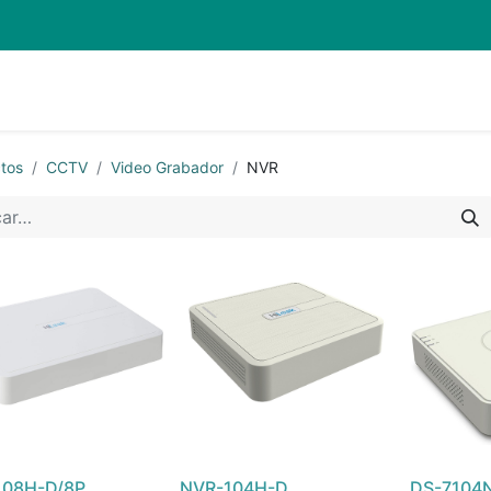
Quienes Somos
Eventos
Soporte
Inicio
Mi carrito
tos
CCTV
Video Grabador
NVR
108H-D/8P
NVR-104H-D
DS-7104N