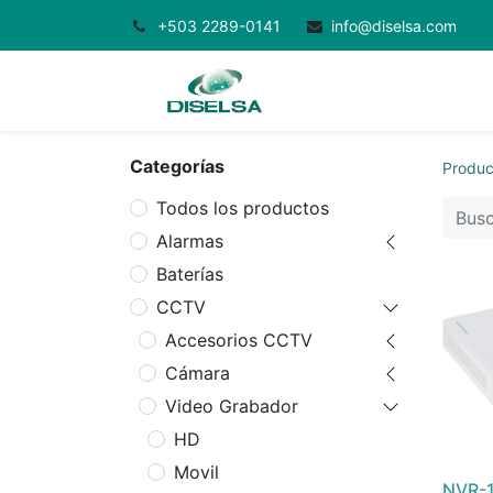
+503 2289-0141
info@diselsa.com
Inicio
Productos
Categorías
Produc
Todos los productos
Alarmas
Baterías
CCTV
Accesorios CCTV
Cámara
Video Grabador
HD
Movil
NVR-