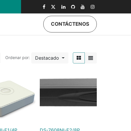
0
CONTÁCTENOS
Destacado
Ordenar por:
I-E1/4P
DS-7608NI-E2/8P