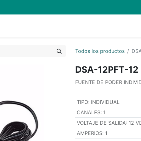
Quienes Somos
Eventos
Soporte
Inicio
Mi carrito
Todos los productos
DSA
DSA-12PFT-12
FUENTE DE PODER INDIVID
TIPO
:
INDIVIDUAL
CANALES
:
1
VOLTAJE DE SALIDA
:
12 V
AMPERIOS
:
1