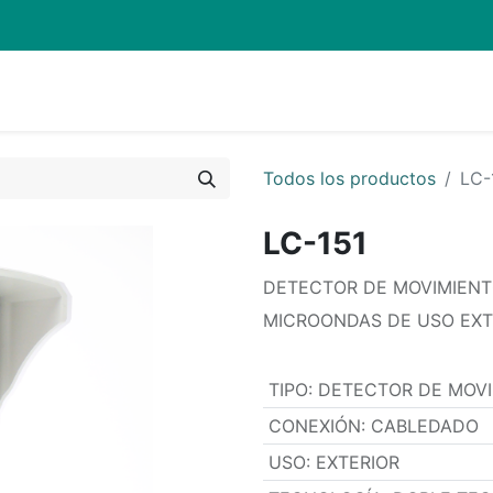
Quienes Somos
Eventos
Soporte
Inicio
Mi carrito
Todos los productos
LC-
LC-151
DETECTOR DE MOVIMIENT
MICROONDAS DE USO EXT
TIPO
:
DETECTOR DE MOV
CONEXIÓN
:
CABLEDADO
USO
:
EXTERIOR