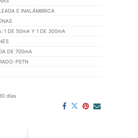
NAS
LEADA E INALÁMBRICA
ONAS
A
:
1 DE 50mA Y 1 DE 300mA
ONES
IDA DE 700mA
RADO
:
PSTN
30 días