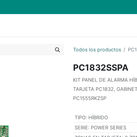
Quienes Somos
Eventos
Soporte
Inicio
Mi carrito
Todos los productos
PC1
PC1832SSPA
KIT PANEL DE ALARMA HÍ
TARJETA PC1832, GABINE
PC1555RKZSP
TIPO
:
HÍBRIDO
SERIE
:
POWER SERIES